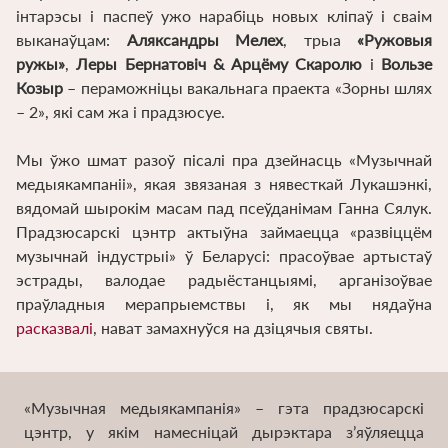
інтарэсы і паспеў ужо нарабіць новых кліпаў і сваім
выканаўцам:
Аляксандры Мелех
, трыа
«Ружовыя
ружы»
,
Леры Бернатовіч & Арцёму Скаролю
і
Вользе
Козыр
– пераможніцы вакальнага праекта «Зорны шлях
– 2», які сам жа і прадзюсуе.
Мы ўжо шмат разоў пісалі пра дзейнасць «Музычнай
медыякампаніі», якая звязаная з нявесткай Лукашэнкі,
вядомай шырокім масам пад псеўданімам Ганна Сялук.
Прадзюсарскі цэнтр актыўна займаецца «развіццём
музычнай індустрыі» ў Беларусі: прасоўвае артыстаў
эстрады, валодае радыёстанцыямі, арганізоўвае
праўладныя мерапрыемствы і, як мы нядаўна
расказвалі
, нават замахнуўся на дзіцячыя святы.
«Музычная медыякампанія» – гэта прадзюсарскі
цэнтр, у якім намесніцай дырэктара з’яўляецца