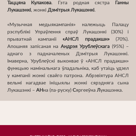
Таццяна Кулакова
. Гэта родная сястра
Ганны
Лукашэнкі
, жонкі
Дзмітрыя Лукашэнкі
.
«Музычная медыякампанія» належыць Палацу
рэспублікі Упраўлення спраў Лукашэнкі (30%) і
прыватнай кампаніі
«АНСЛ прадакшн»
(70%).
Урублеўскі
Апошняя запісаная на
Андрэя Урублеўскага
(95%) –
быў
аднаго з падначаленых Дзмітрыя Лукашэнкі.
дырэктарам
Імаверна, Урублеўскі выконвае ў «АНСЛ прадакшн»
Клуба
функцыю намінальнага ўладальніка, каб утаіць удзел
тэніса,
у кампаніі жонкі свайго патрона. Абрэвіятура АНСЛ
якім
вельмі нагадвае ініцыялы жонкі сярэдняга сына
валодае
Лукашэнкі –
АН
на (па-руску)
С
яргееўна
Л
укашэнка.
Прэзідэнцкі
спартовы
клуб
пад
кіраўніцтвам
Дзмітрыя
Лукашэнкі,