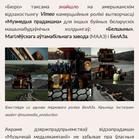
«Бюро» таксама
знайшло
на амерыканскім
відэахостынгу
Vimeo
камерцыйныя ролікі вытворчасці
«Музмедыя прадакшна»
для іншых буйных беларускіх
машынабудаўнічых холдынгаў:
«Белшыны»
,
Магілёўскага аўтамабільнага завода
(МААЗ) і
БелАЗа
.
Бэкстэйдж са здымак іміджавага роліка БелАЗа. Крыніца: інстаграм-
акаўнт @muzmedia_production
Акрамя дзяржпрадпрыемстваў відэапрадакшн
«Музычнай медыякампаніі» не забывае пра ўласныя