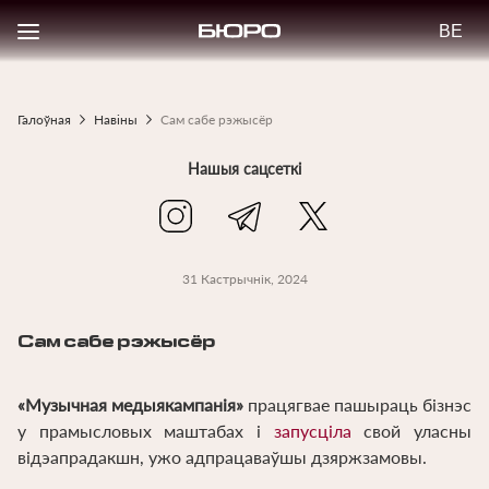
Перайсці
Select
да
your
асноўнага
langu
змесціва
Галоўная
Навiны
Сам сабе рэжысёр
Breadcrumb
Нашыя сацсеткi
31 Кастрычнік, 2024
Сам сабе рэжысёр
«Музычная медыякампанія»
працягвае пашыраць бізнэс
у прамысловых маштабах і
запусціла
свой уласны
відэапрадакшн, ужо адпрацаваўшы дзяржзамовы.