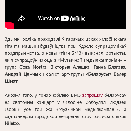
Здымкі роліка праходзілі ў гарачых цэхах жлобінскага
гіганта машынабудаўніцтва пры ўдзеле супрацоўнікаў
прадпрыемства, а новы «гімн БМЗ» выканалі артысты,
якія супрацоўнічаюць з «Музычнай медыякампаніяй» –
група
Cosa Nostra
,
Вікторыя Алешка
,
Ганна Благава
,
Андрэй Цямчык
і саліст арт-групы
«Беларусы» Валер
Шмат
.
Акрамя таго, у гонар юбілею БМЗ
запрашаў
беларусаў
на святочны канцэрт у Жлобіне. Забаўлялі людзей
«зоркі» ўсё той жа «Музычнай медыякампаніі», а
хэдлайнерам гарадской вечарынкі стаў расійскі спявак
Niletto
.