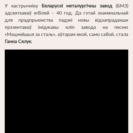
У кастрычніку
Беларускі металургічны завод
(БМЗ)
адсвяткаваў юбілей – 40 год. Да гэтай знамянальнай
для прадпрыемства падзеі новы відэапрадакшн
прэзентаваў іміджавы кліп завода на песню
«Мацнейшыя за сталь», аўтарам якой, само сабой, стала
Ганна Сялук
.