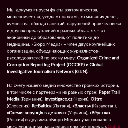
Мы документируем факты взяточничества,
мошенничества, ухода от налогов, отмывания денег,
кумовства, обхода санкций, нарушений прав человека
и других преступлений в разных областях – от
экономики до образования, от политики до
медицины. «Бюро Медиа» – член двух крупнейших
организаций, объединяющих журналистов-
расследователей по всему миру:
Organized Crime and
Corruption Reporting Project (OCCRP) и Global
Investigative Journalism Network (GIJN).
На счету нашего медиа множество громких историй,
в том числе с партнерами из разных стран:
Paper Trail
Media
(Германия),
Investigace.cz
(Чехия),
Oštro
(Словения),
Re:Baltica
(Латвия),
«Власть»
(Казахстан),
«Схеми: корупція в деталях»
(Украина),
«Вёрстка»
(Россия) и другими. «Бюро Медиа» участвовало в
международных расследовательских проектах
Dubai