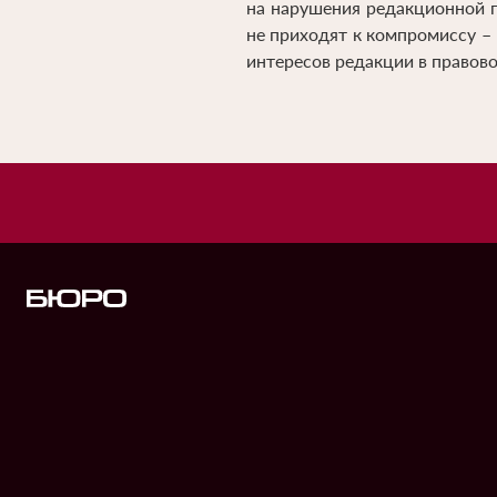
на нарушения редакционной
не приходят к компромиссу –
интересов редакции в правово