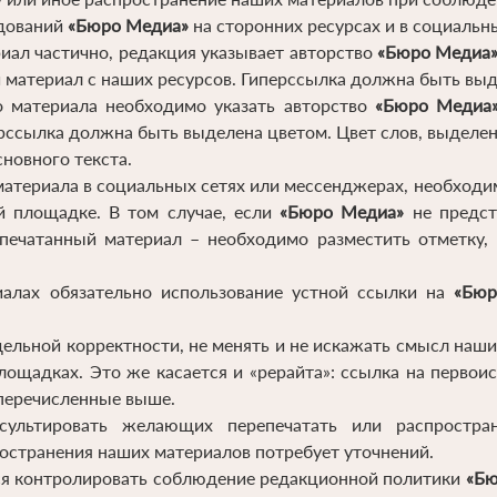
едований
«Бюро Медиа»
на сторонних ресурсах и в социальн
риал частично, редакция указывает авторство
«Бюро Медиа
 материал с наших ресурсов. Гиперссылка должна быть выде
о материала необходимо указать авторство
«Бюро Медиа
рссылка должна быть выделена цветом. Цвет слов, выделе
новного текста.
материала в социальных сетях или мессенджерах, необходи
й площадке. В том случае, если
«Бюро Медиа»
не предст
епечатанный материал – необходимо разместить отметку,
иалах обязательно использование устной ссылки на
«Бюр
ельной корректности, не менять и не искажать смысл наши
ощадках. Это же касается и «рерайта»: ссылка на первои
 перечисленные выше.
нсультировать желающих перепечатать или распростра
остранения наших материалов потребует уточнений.
тся контролировать соблюдение редакционной политики
«Бю