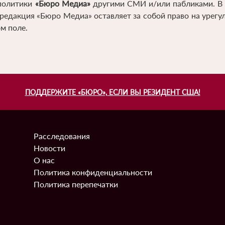
 политики
«Бюро Медиа»
другими СМИ и/или пабликами. В т
 редакция «Бюро Медиа» оставляет за собой право на урегу
м поле.
ПОДДЕРЖИТЕ «БЮРО», ЕСЛИ ВЫ РЕЗИДЕНТ США!
Расследования
Информация
Новости
О нас
Политика конфиденциальности
Политика перепечатки