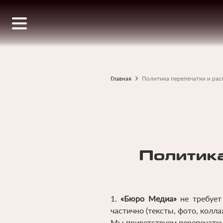
Перейти
к
основному
содержанию
Главная
Политика перепечатки и ра
Строка
навигации
Политика
1.
«Бюро Медиа»
не требует
частично (тексты, фото, колла
Мы приветствуем перепечатку