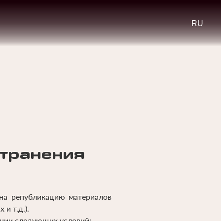
Select
your
languag
странения
 на републикацию материалов
и т.д.).
ении следующих условий: