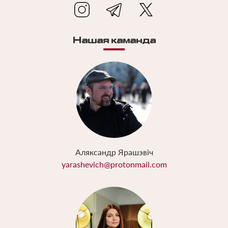
Нашая каманда
Аляксандр Ярашэвіч
yarashevich@protonmail.com