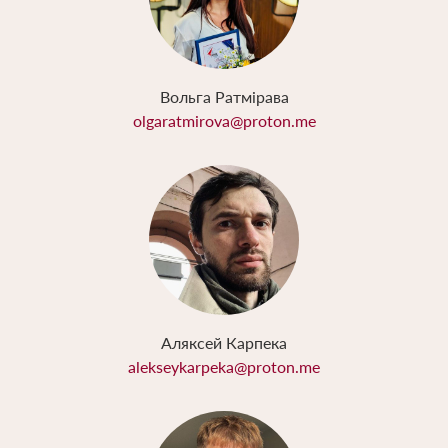
Вольга Ратмірава
olgaratmirova@proton.me
Аляксей Карпека
alekseykarpeka@proton.me