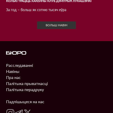
КОЛЬКІ ТРАЦІЦЬ ХАКЕЙНЫ КЛУБ ДЗМІТРЫЯ ЛУКАШЭНКІ
За год – больш як сотню тысяч еўра
БОЛЬШ НАВIН
Расследаваннi
Информация
Навiны
Пра нас
Палітыка прыватнасці
Палітыка перадруку
Падпiшыцеся на нас