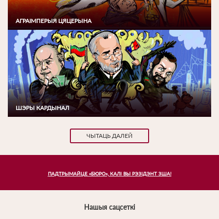
АГРАІМПЕРЫЯ ЦЯЦЕРЫНА
ШЭРЫ КАРДЫНАЛ
ЧЫТАЦЬ ДАЛЕЙ
ПАДТРЫМАЙЦЕ «БЮРО», КАЛІ ВЫ РЭЗІДЭНТ ЗША!
Нашыя сацсеткi