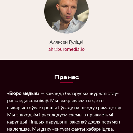
Аляксей Гуліцкі
ah@buromedia.io
Пра нас
«Бюро медыя»
— каманда беларускіх журналістаў-
расследавальнікаў. Мы выкрываем тых, хто
выкарыстоўвае грошы і ўладу на шкоду грамадству.
Мы знаходзім і расследуем схемы з прыкметамі
карупцыі і іншыя парушэнні законаў дзеля перамен
на лепшае. Мы дакументуем факты хабарніцтва,