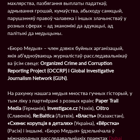
махлярства, пазбягання выплаты падаткаў,
адмывання грошай, кумаўства, абыходу санкцый,
парушэнняў правоў чалавека і іншых злачынстваў у
розных сферах – ад эканомікі да адукацыі, ад
палітыкі да медыцыны.
«Бюро Медыя» – член дзвюх буйных арганізацый,
якія аб’ядноўваюць журналістаў-расследавальнікаў
ва ўсім свеце:
Organized Crime and Corruption
Reporting Project (OCCRP) і Global Investigative
Journalism Network (GIJN)
.
На рахунку нашага медыя мноства гучных гісторый, у
тым ліку з партнёрамі з розных краін:
Paper Trail
Media
(Германія),
Investigace.cz
(Чэхія),
Oštro
(Славенія),
Re:Baltica
(Латвія),
«Власть»
(Казахстан),
«Схеми: корупція в деталях»
(Украіна),
«Вёрстка»
(Расія) і іншымі. «Бюро Медыя» ўдзельнічала ў
міжнародных расследавальніцкіх праектах
Dubai