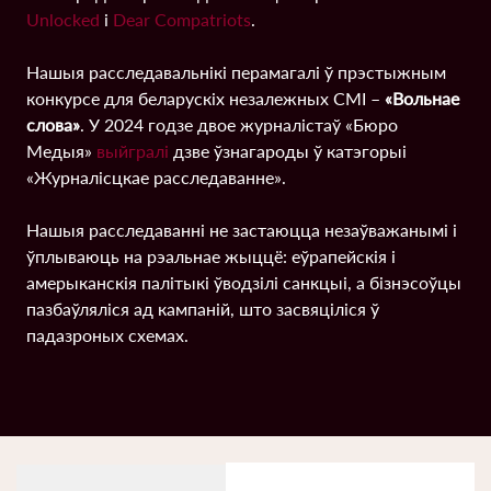
Unlocked
і
Dear Compatriots
.
Нашыя расследавальнікі перамагалі ў прэстыжным
конкурсе для беларускіх незалежных СМІ –
«Вольнае
слова»
. У 2024 годзе двое журналістаў «Бюро
Медыя»
выйгралі
дзве ўзнагароды ў катэгорыі
«Журналісцкае расследаванне».
Нашыя расследаванні не застаюцца незаўважанымі і
ўплываюць на рэальнае жыццё: еўрапейскія і
амерыканскія палітыкі ўводзілі санкцыі, а бізнэсоўцы
пазбаўляліся ад кампаній, што засвяціліся ў
падазроных схемах.