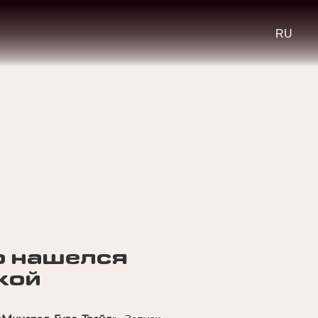
Select
your
languag
о нашелся
кой