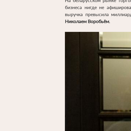
На беларусском рынке торго
бизнеса нигде не афиширова
выручка превысила миллиар
Николаем Воробьём
.