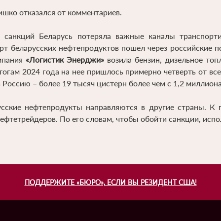
шко отказался от комментариев.
х санкций Беларусь потеряла важные каналы транспорти
орт беларусских нефтепродуктов пошел через российские 
омпания
«Логистик Энерджи»
возила бензин, дизельное топл
тогам 2024 года на нее пришлось примерно четверть от в
 Россию – более 19 тысяч цистерн более чем с 1,2 миллион
усские нефтепродукты направляются в другие страны. К 
ефтетрейдеров. По его словам, чтобы обойти санкции, исп
ПОДДЕРЖИТЕ «БЮРО», ЕСЛИ ВЫ РЕЗИДЕНТ США!