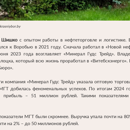
rasniybor.by
й Шишко
с опытом работы в нефтеторговле и логистике.
ился к Воробью в 2021 году. Сначала работал в «Новой не
июня 2023 года возглавляет «Минерал Гудс Трейд». Вла
лоцка, который всю жизнь проработал в «Витебскэнерго». К
Бюро».
и компания «Минерал Гудс Трейд» указала оптовую торгов
 МГТ добилась феноменальных успехов. По итогам 2024 го
я прибыль – 51 миллион рублей. Такими показателями
оказатели МГТ были скромнее. Выручка упала почти на 80
ти на 2% – до 50 миллионов рублей.