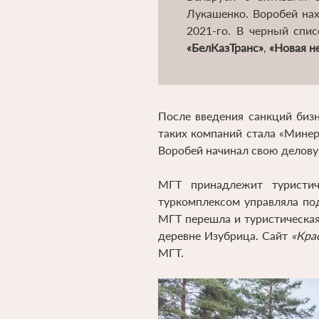
Лукашенко. Воробей на
2021-го. В черный спис
«БелКазТранс»
,
«Новая н
После введения санкций биз
таких компаний стала «Минер
Воробей начинал свою делову
МГТ принадлежит туристи
туркомплексом управляла по
МГТ перешла и туристическая
деревне Изубрица. Сайт
«Кра
МГТ.