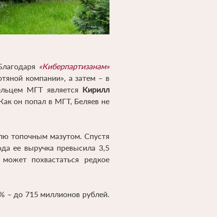
 Благодаря
«Киберпартизанам»
фтяной компании», а затем – в
дельцем МГТ является
Кирилл
ак он попал в МГТ, Беляев не
лю топочным мазутом. Спустя
да ее выручка превысила 3,5
 может похвастаться редкое
% – до 715 миллионов рублей.