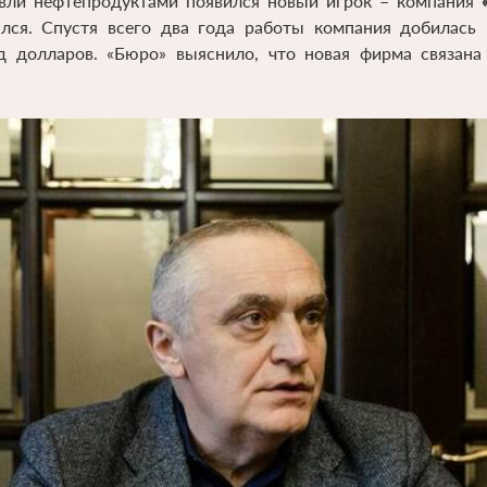
вли нефтепродуктами появился новый игрок – компания
лся. Спустя всего два года работы компания добилась 
д долларов. «Бюро» выяснило, что новая фирма связана