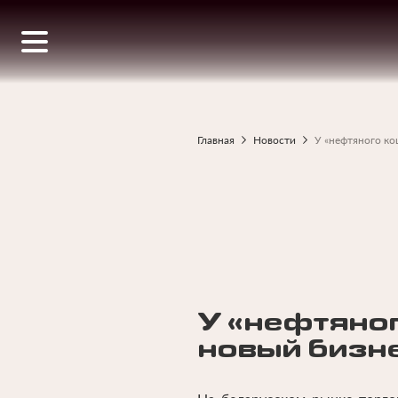
Перейти
к
основному
содержанию
Главная
Новости
У «нефтяного к
Строка
навигации
У «нефтяно
новый бизн