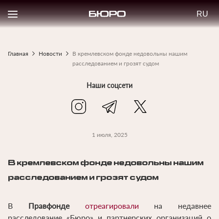
Перейти
Select
к
your
основному
langu
содержанию
Главная
Новости
В кремлевском фонде недовольны нашим
Строка
расследованием и грозят судом
навигации
Наши соцсети
1 июля, 2025
В кремлевском фонде недовольны нашим
расследованием и грозят судом
В
Правфонде
отреагировали
на недавнее
расследование «Бюро» и партнерских организаций о