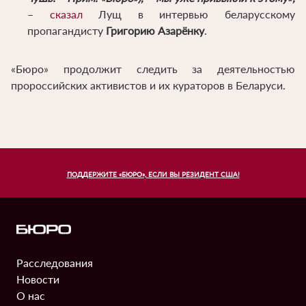
–
сказал
Лущ в интервью беларусскому
пропагандисту
Григорию Азарёнку
.
«Бюро» продолжит следить за деятельностью
пророссийских активистов и их кураторов в Беларуси.
ПОДДЕРЖИТЕ «БЮРО», ЕСЛИ ВЫ РЕЗИДЕНТ США!
Расследования
Информация
Новости
О нас