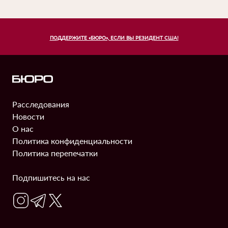
Дмитрия
Лукашенко,
и
ПОДДЕРЖИТЕ «БЮРО», ЕСЛИ ВЫ РЕЗИДЕНТ США!
не
раз
летал
с
семьей
Расследования
Информация
своего
Новости
начальника
О нас
на
Политика конфиденциальности
бизнес-
Политика перепечатки
джетах
Подпишитесь на нас