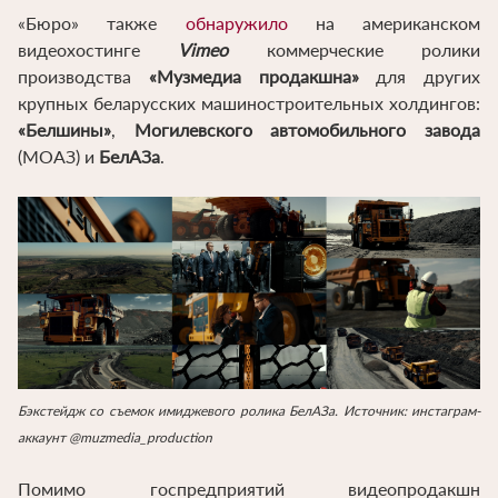
«Бюро» также
обнаружило
на американском
видеохостинге
Vimeo
коммерческие ролики
производства
«Музмедиа продакшна»
для других
крупных беларусских машиностроительных холдингов:
«Белшины»
,
Могилевского автомобильного завода
(МОАЗ) и
БелАЗа
.
Бэкстейдж со съемок имиджевого ролика БелАЗа. Источник: инстаграм-
аккаунт @muzmedia_production
Помимо госпредприятий видеопродакшн