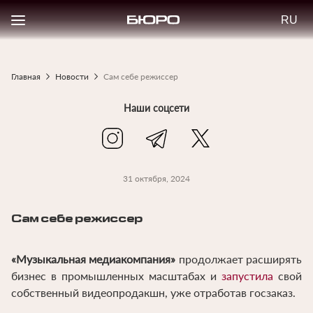
Перейти
Select
к
your
основному
langu
содержанию
Главная
Новости
Сам себе режиссер
Строка
навигации
Наши соцсети
31 октября, 2024
Сам себе режиссер
«Музыкальная медиакомпания»
продолжает расширять
бизнес в промышленных масштабах и
запустила
свой
собственный видеопродакшн, уже отработав госзаказ.