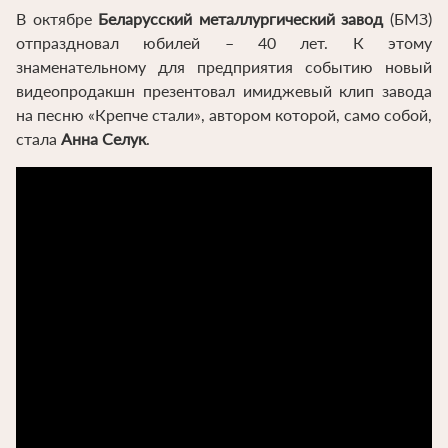
В октябре
Беларусский металлургический завод
(БМЗ)
отпраздновал юбилей – 40 лет. К этому
знаменательному для предприятия событию новый
видеопродакшн презентовал имиджевый клип завода
на песню «Крепче стали», автором которой, само собой,
стала
Анна Селук
.