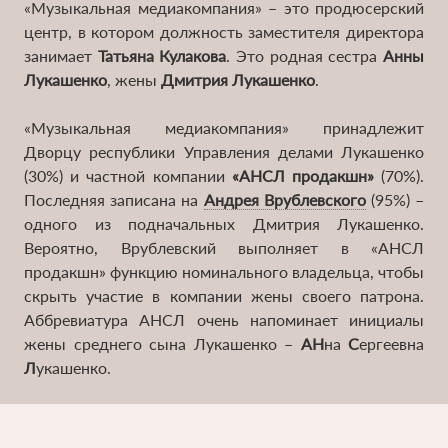
«Музыкальная медиакомпания» – это продюсерский
центр, в котором должность заместителя директора
занимает
Татьяна Кулакова
. Это родная сестра
Анны
Лукашенко
, жены
Дмитрия Лукашенко
.
«Музыкальная медиакомпания» принадлежит
Дворцу республики Управления делами Лукашенко
(30%) и частной компании
«АНСЛ продакшн»
(70%).
Врублевский
Последняя записана на
Андрея Врублевского
(95%) –
был
одного из подначальных Дмитрия Лукашенко.
директором
Вероятно, Врублевский выполняет в «АНСЛ
Клуба
продакшн» функцию номинального владельца, чтобы
тенниса,
скрыть участие в компании жены своего патрона.
которым
Аббревиатура АНСЛ очень напоминает инициалы
владеет
жены среднего сына Лукашенко –
АН
на
С
ергеевна
Президентский
Л
укашенко.
спортивный
клуб
под
руководством