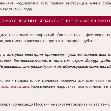
вниками медиаплане есть прямая инструкция, какие со
16 июля 2023 года.
НИЮ СОБЫТИЙ В БЕЛАРУСИ (С 10 ПО 16 ИЮЛЯ 2023 Г
ило несколько мероприятий. Одно из них – фестиваль ис
о, как именно рассказать про этот праздник публике:
е, в котором ежегодно принимают участие коллективы и
ством бесперспективности попыток стран Запада доби
Агрессивная антироссийская и антибелорусская политика об
Эксперт» подхватили и целиком перепечатали ключевые те
Кремлевские нарративы повторялись и в 
,
здесь
,
здесь
и
здесь
.
сперт» Александр Носович не захотел говорить на эту тему.