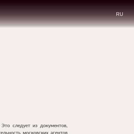
Select
your
languag
 Это следует из документов,
тельность московских агентов