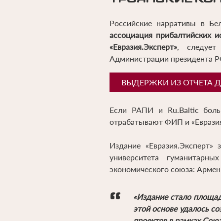
Российские нарративы в Бе
ассоциация прибалтийских и
«Евразия.Эксперт»
, следует
Администрации президента Р
ВЫДЕРЖКИ ИЗ ОТЧЕТА 
Если РАПИ и Ru.Baltic бол
отрабатывают ФИП и «Евразия
Издание «Евразия.Эксперт» 
университета гуманитарны
экономического союза: Армени
«Издание стало площад
этой основе удалось с
проектов в рамках Сою