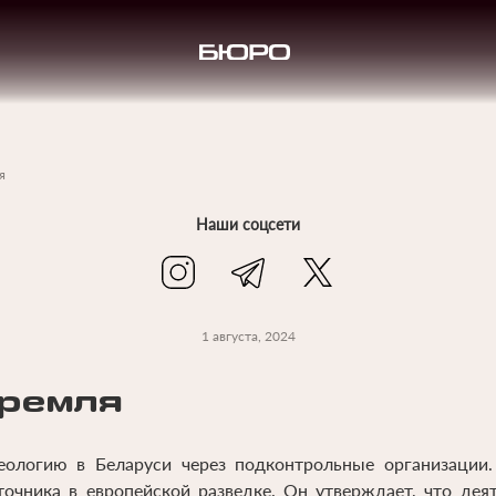
я
Наши соцсети
1 августа, 2024
Кремля
ологию в Беларуси через подконтрольные организации.
очника в европейской разведке. Он утверждает, что дея