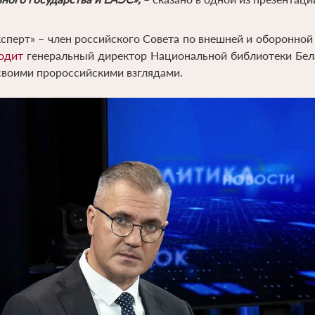
ксперт» – член российского Совета по внешней и оборонно
одит
генеральный директор Национальной библиотеки Бела
 своими пророссийскими взглядами.