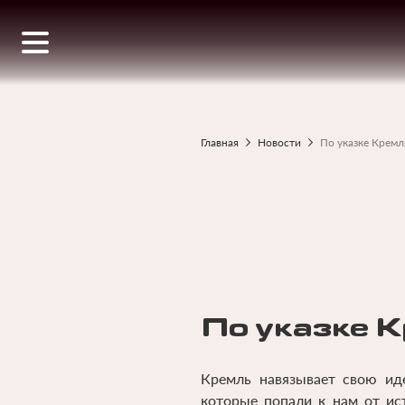
Перейти
к
основному
содержанию
Главная
Новости
По указке Кремл
Строка
навигации
По указке 
Кремль навязывает свою иде
которые попали к нам от ист