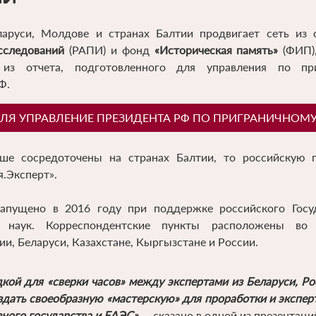
ларуси, Молдове и странах Балтии продвигает сеть из
сследований
(РАПИ) и фонд
«Историческая память»
(ФИП)
 из отчета, подготовленного для управления по при
Ф.
ДЛЯ УПРАВЛЕНИЕ ПРЕЗИДЕНТА РФ ПО ПРИГРАНИЧНОМ
ьше сосредоточены на странах Балтии, то российскую п
.Эксперт».
запущено в 2016 году при поддержке российского Госу
х наук. Корреспондентские пункты расположены во 
и, Беларуси, Казахстане, Кыргызстане и России.
кой для «сверки часов» между экспертами из Беларуси, Ро
оздать своеобразную «мастерскую» для проработки и экспер
зного государства и ЕАЭС»,
– сказано в одной из презентаци