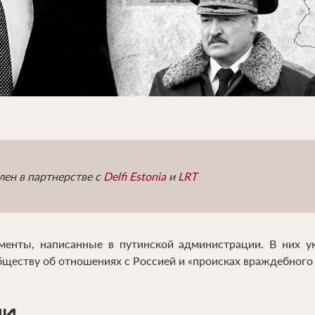
лен в партнерстве с
Delfi Estonia
и
LRT
енты, написанные в путинской администрации. В них у
бществу об отношениях с Россией и «происках враждебного 
НИ