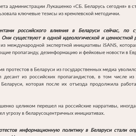
ета администрации Лукашенко «СБ. Беларусь сегодня» в с
зовала ключевые тезисы из кремлевской методички.
нтами российского влияния в Беларуси сейчас, по су
 Они существуют в одной идеологической и ценностной 
из международной экспертной инициативы iSANS, котора
ющие пропаганду, дезинформацию и фейковые новости в Евр
мя протестов в Беларуси из государственных медиа уволило
 десант из российских пропагандистов, в том числе из 
Беларуси, которая после их отъезда продолжила работа
шенко целиком перешел на российские нарративы, иногд
ел угрозу в беларусоцентричных инициативах.
отестов информационную политику в Беларуси стали опр